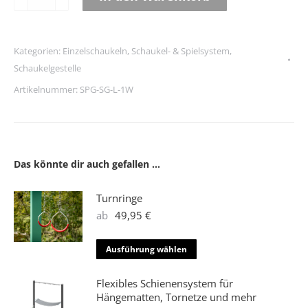
Wechsel
Alternative:
Baumgarten
-
Kategorien:
Einzelschaukeln
,
Schaukel- & Spielsystem
,
Lärche
Schaukelgestelle
Menge
Artikelnummer:
SPG-SG-L-1W
Das könnte dir auch gefallen …
Turnringe
ab
49,95
€
Dieses
Ausführung wählen
Produkt
weist
Flexibles Schienensystem für
mehrere
Hängematten, Tornetze und mehr