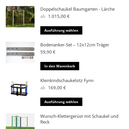
Optionen
Produkt
können
weist
Doppelschaukel Baumgarten - Lärche
auf
mehrere
ab
1.015,00
€
der
Varianten
Produktseite
auf.
Dieses
Ausführung wählen
gewählt
Die
Produkt
werden
Optionen
weist
Bodenanker-Set – 12x12cm Träger
können
mehrere
59,90
€
auf
Varianten
der
auf.
In den Warenkorb
Produktseite
Die
gewählt
Optionen
Kleinkindschaukelsitz Fynn
werden
können
ab
169,00
€
auf
der
Dieses
Ausführung wählen
Produktseite
Produkt
gewählt
weist
Wunsch-Klettergerüst mit Schaukel und
werden
mehrere
Reck
Varianten