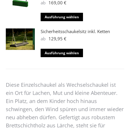
Varianten
ab
169,00
€
auf.
Die
Dieses
Ausführung wählen
Optionen
Produkt
können
weist
Sicherheitsschaukelsitz inkl. Ketten
auf
mehrere
ab
129,95
€
der
Varianten
Produktseite
auf.
Dieses
Ausführung wählen
gewählt
Die
Produkt
werden
Optionen
weist
können
mehrere
auf
Varianten
Diese Einzelschaukel als Wechselschaukel ist
der
auf.
Produktseite
ein Ort für Lachen, Mut und kleine Abenteuer.
Die
gewählt
Optionen
Ein Platz, an dem Kinder hoch hinaus
werden
können
schwingen, den Wind spüren und immer wieder
auf
neu abheben dürfen. Gefertigt aus robustem
der
Brettschichtholz aus Lärche, steht sie für
Produktseite