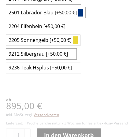
2501 Labrador Blau
[+50,00 €]
2204 Elfenbein
[+50,00 €]
2205 Sonnengelb
[+50,00 €]
9212 Silbergrau
[+50,00 €]
9236 Teak HSplus
[+50,00 €]
ab
895,00
€
inkl. MwSt.
zzgl.
Versandkosten
Lieferzeit:
1 Woche Lärche natur / 3 Wochen für lasiert exklusiv Versand
Einzelschaukel
In den Warenkorb