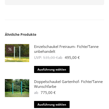
Ähnliche Produkte
Einzelschaukel Freiraum- Fichte/Tanne
unbehandelt
UVP:
535,00
€
ab
495,00
€
Dieses
Ausführung wählen
Produkt
weist
Doppelschaukel Gartenhof- Fichte/Tanne
mehrere
Wunschfarbe
Varianten
ab
775,00
€
auf.
Die
Dieses
Ausführung wählen