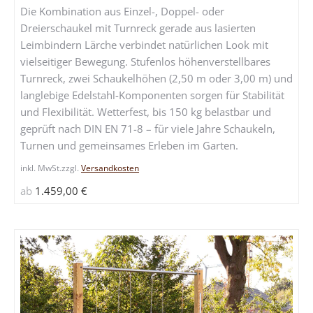
Die Kombination aus Einzel-, Doppel- oder
auf.
Dreierschaukel mit Turnreck gerade aus lasierten
Die
Leimbindern Lärche verbindet natürlichen Look mit
Optione
vielseitiger Bewegung. Stufenlos höhenverstellbares
können
Turnreck, zwei Schaukelhöhen (2,50 m oder 3,00 m) und
auf
langlebige Edelstahl-Komponenten sorgen für Stabilität
der
und Flexibilität. Wetterfest, bis 150 kg belastbar und
Produkts
geprüft nach DIN EN 71-8 – für viele Jahre Schaukeln,
gewählt
Turnen und gemeinsames Erleben im Garten.
werden
inkl. MwSt.
zzgl.
Versandkosten
ab
1.459,00
€