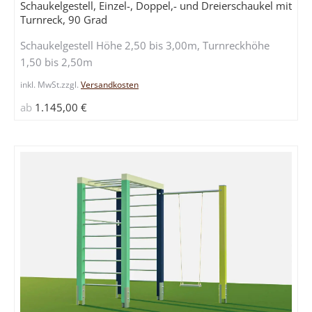
Schaukelgestell, Einzel-, Doppel,- und Dreierschaukel mit
mehrere
Turnreck, 90 Grad
Variante
Schaukelgestell Höhe 2,50 bis 3,00m, Turnreckhöhe
auf.
1,50 bis 2,50m
Die
Optione
inkl. MwSt.
zzgl.
Versandkosten
können
ab
1.145,00
€
auf
der
Produkts
gewählt
werden