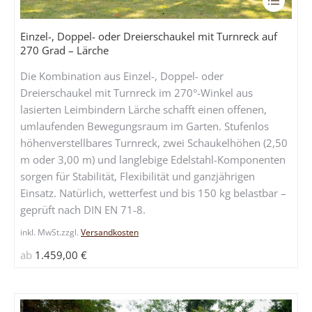
Produkt
weist
Einzel-, Doppel- oder Dreierschaukel mit Turnreck auf
mehrere
270 Grad – Lärche
Variante
Die Kombination aus Einzel-, Doppel- oder
auf.
Dreierschaukel mit Turnreck im 270°-Winkel aus
Die
lasierten Leimbindern Lärche schafft einen offenen,
Optione
umlaufenden Bewegungsraum im Garten. Stufenlos
können
höhenverstellbares Turnreck, zwei Schaukelhöhen (2,50
auf
m oder 3,00 m) und langlebige Edelstahl-Komponenten
der
sorgen für Stabilität, Flexibilität und ganzjährigen
Produkts
Einsatz. Natürlich, wetterfest und bis 150 kg belastbar –
gewählt
geprüft nach DIN EN 71-8.
werden
inkl. MwSt.
zzgl.
Versandkosten
ab
1.459,00
€