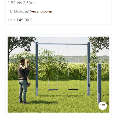
1,50 bis 2,50m
Die
Optione
inkl. MwSt.
zzgl.
Versandkosten
können
ab
1.145,00
€
auf
der
Produkts
gewählt
werden
Dieses
Produkt
weist