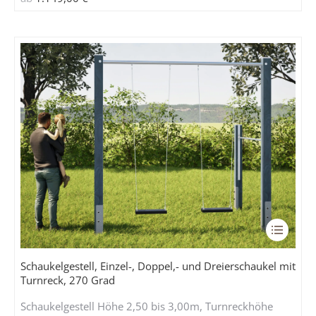
auf
der
Produkts
gewählt
werden
Dieses
Produkt
weist
Schaukelgestell, Einzel-, Doppel,- und Dreierschaukel mit
mehrere
Turnreck, 270 Grad
Variante
Schaukelgestell Höhe 2,50 bis 3,00m, Turnreckhöhe
auf.