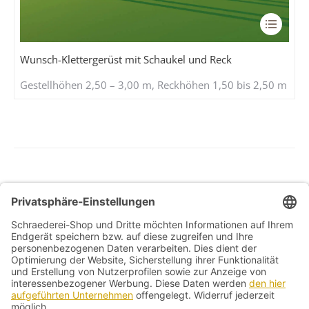
Dieses
Produkt
weist
Wunsch-Klettergerüst mit Schaukel und Reck
mehrere
Gestellhöhen 2,50 – 3,00 m, Reckhöhen 1,50 bis 2,50 m
Variante
auf.
Die
Optione
können
auf
der
Allg. Geschäftsbedingungen
Produkts
Widerrufsbelehrung
gewählt
werden
Datenschutzerklärung
Kontakt
Impressum