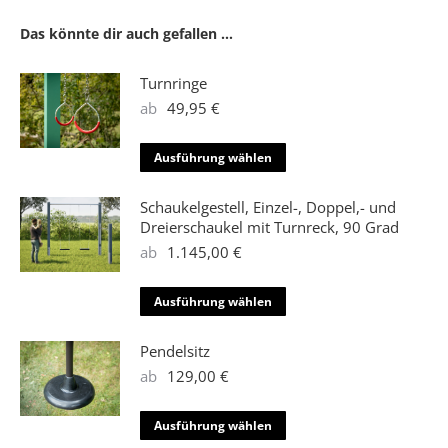
Das könnte dir auch gefallen …
Turnringe
ab
49,95
€
Dieses
Ausführung wählen
Produkt
weist
Schaukelgestell, Einzel-, Doppel,- und
mehrere
Dreierschaukel mit Turnreck, 90 Grad
Varianten
ab
1.145,00
€
auf.
Die
Dieses
Ausführung wählen
Optionen
Produkt
können
weist
Pendelsitz
auf
mehrere
ab
129,00
€
der
Varianten
Produktseite
auf.
Dieses
Ausführung wählen
gewählt
Die
Produkt