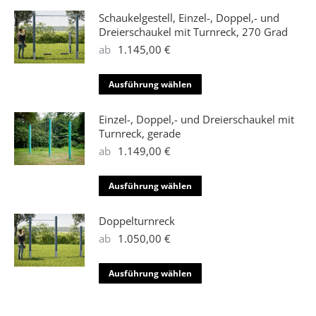
werden
Optionen
weist
Schaukelgestell, Einzel-, Doppel,- und
können
mehrere
Dreierschaukel mit Turnreck, 270 Grad
auf
Varianten
ab
1.145,00
€
der
auf.
Produktseite
Die
Dieses
Ausführung wählen
gewählt
Optionen
Produkt
werden
können
weist
Einzel-, Doppel,- und Dreierschaukel mit
auf
mehrere
Turnreck, gerade
der
Varianten
ab
1.149,00
€
Produktseite
auf.
gewählt
Die
Dieses
Ausführung wählen
werden
Optionen
Produkt
können
weist
Doppelturnreck
auf
mehrere
ab
1.050,00
€
der
Varianten
Produktseite
auf.
Dieses
Ausführung wählen
gewählt
Die
Produkt
werden
Optionen
weist