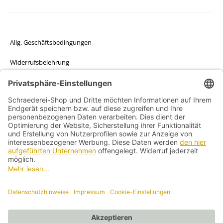
können
mehrere
auf
Varianten
der
auf.
Produktseite
Die
Allg. Geschäftsbedingungen
gewählt
Optionen
werden
Widerrufsbelehrung
können
auf
Datenschutzerklärung
der
Produktseite
Kontakt
gewählt
werden
Impressum
Vertrag widerrufen