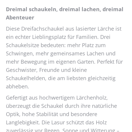
der
Varianten
Dreimal schaukeln, dreimal lachen, dreimal
Produktseite
auf.
Abenteuer
gewählt
Die
werden
Optionen
Diese Dreifachschaukel aus lasierter Lärche ist
können
ein echter Lieblingsplatz für Familien. Drei
auf
Schaukelsitze bedeuten: mehr Platz zum
der
Schwingen, mehr gemeinsames Lachen und
Produktseite
gewählt
mehr Bewegung im eigenen Garten. Perfekt für
werden
Geschwister, Freunde und kleine
Schaukelhelden, die am liebsten gleichzeitig
abheben.
Gefertigt aus hochwertigem Lärchenholz,
überzeugt die Schaukel durch ihre natürliche
Optik, hohe Stabilität und besondere
Langlebigkeit. Die Lasur schützt das Holz
zuverlässig vor Regen, Sonne und Witterung –