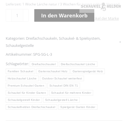
Lieferzeit:
1 Woche Lärche natur / 3 Wochen für lasiert exklusiv Versand
Dreifachschaukel
In den Warenkorb
Alle Artikel der Marke
Wiesenblick
Alternative:
–
Lärche
Kategorien:
Dreifachschaukeln
,
Schaukel- & Spielsystem
,
Menge
Schaukelgestelle
Artikelnummer:
SPG-SG-L-3
Schlagwörter:
Dreifachschaukel
Dreifachschaukel Lärche
Familien Schaukel
Gartenschaukel Holz
Gartenspielgerät Holz
Holzschaukel Lärche
Outdoor Schaukel wetterfest
Premium Schaukel Garten
Schaukel DIN EN 71
Schaukel für Kinder Garten
Schaukel für mehrere Kinder
Schaukelgestell Kinder
Schaukelgestell Lärche
Schaukelhelden Dreifachschaukel
Spielgerät Garten Kinder