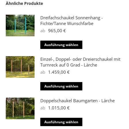
Ähnliche Produkte
Dreifachschaukel Sonnenhang -
Fichte/Tanne Wunschfarbe
ab
965,00
€
Dieses
Ausführung wählen
Produkt
weist
Einzel-, Doppel- oder Dreierschaukel mit
mehrere
Turnreck auf 0 Grad - Lärche
Varianten
ab
1.459,00
€
auf.
Die
Dieses
Ausführung wählen
Optionen
Produkt
können
weist
Doppelschaukel Baumgarten - Lärche
auf
mehrere
ab
1.015,00
€
der
Varianten
Produktseite
auf.
Dieses
Ausführung wählen
gewählt
Die
Produkt