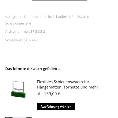
Alternative:
Fichte/Tanne
Wunschfarbe
Kategorien:
Doppelschaukeln
,
Schaukel- & Spielsystem
,
Menge
Schaukelgestelle
Artikelnummer:
SPG-SG-2
Schlagwort:
Leimbinder
Das könnte dir auch gefallen …
Flexibles Schienensystem für
Hängematten, Tornetze und mehr
ab
169,00
€
Dieses
Ausführung wählen
Produkt