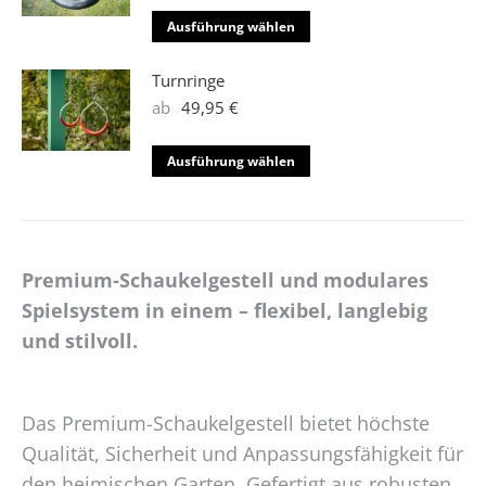
der
auf.
Dieses
Ausführung wählen
Produktseite
Die
Produkt
gewählt
Optionen
weist
Turnringe
werden
können
mehrere
ab
49,95
€
auf
Varianten
der
auf.
Dieses
Ausführung wählen
Produktseite
Die
Produkt
gewählt
Optionen
weist
werden
können
mehrere
auf
Varianten
Premium-Schaukelgestell und modulares
der
auf.
Produktseite
Spielsystem in einem – flexibel, langlebig
Die
gewählt
Optionen
und stilvoll.
werden
können
auf
der
Das Premium-Schaukelgestell bietet höchste
Produktseite
Qualität, Sicherheit und Anpassungsfähigkeit für
gewählt
den heimischen Garten. Gefertigt aus robusten