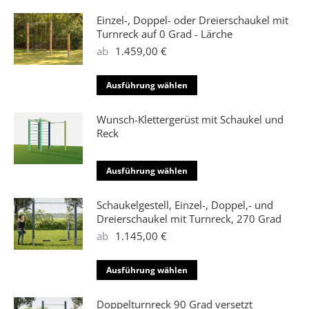
Optionen
Produkt
können
weist
Einzel-, Doppel- oder Dreierschaukel mit
auf
mehrere
Turnreck auf 0 Grad - Lärche
der
Varianten
ab
1.459,00
€
Produktseite
auf.
gewählt
Die
Dieses
Ausführung wählen
werden
Optionen
Produkt
können
weist
Wunsch-Klettergerüst mit Schaukel und
auf
mehrere
Reck
der
Varianten
Produktseite
auf.
Dieses
Ausführung wählen
gewählt
Die
Produkt
werden
Optionen
weist
Schaukelgestell, Einzel-, Doppel,- und
können
mehrere
Dreierschaukel mit Turnreck, 270 Grad
auf
Varianten
ab
1.145,00
€
der
auf.
Produktseite
Die
Dieses
Ausführung wählen
gewählt
Optionen
Produkt
werden
können
weist
Doppelturnreck 90 Grad versetzt