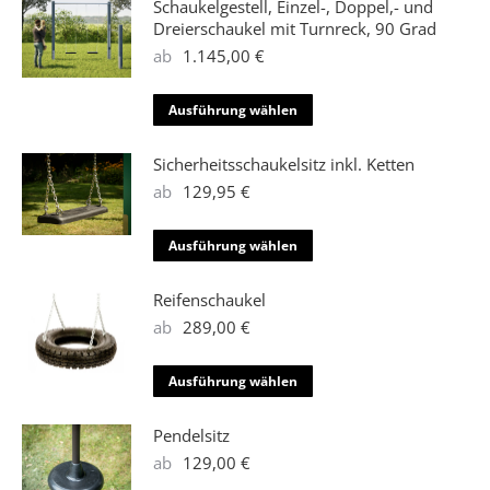
weist
Schaukelgestell, Einzel-, Doppel,- und
mehrere
Dreierschaukel mit Turnreck, 90 Grad
Varianten
ab
1.145,00
€
auf.
Die
Dieses
Ausführung wählen
Optionen
Produkt
können
weist
Sicherheitsschaukelsitz inkl. Ketten
auf
mehrere
ab
129,95
€
der
Varianten
Produktseite
auf.
Dieses
Ausführung wählen
gewählt
Die
Produkt
werden
Optionen
weist
Reifenschaukel
können
mehrere
ab
289,00
€
auf
Varianten
der
auf.
Dieses
Ausführung wählen
Produktseite
Die
Produkt
gewählt
Optionen
weist
Pendelsitz
werden
können
mehrere
ab
129,00
€
auf
Varianten