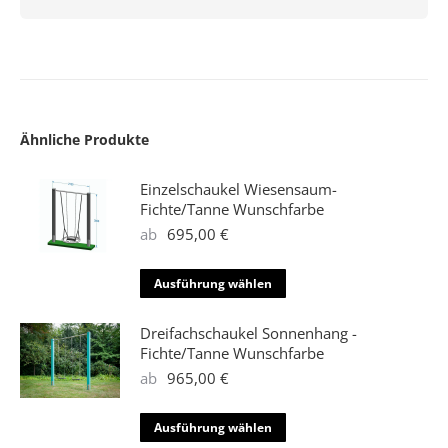
Ähnliche Produkte
Einzelschaukel Wiesensaum-
Fichte/Tanne Wunschfarbe
ab
695,00
€
Dieses
Ausführung wählen
Produkt
weist
Dreifachschaukel Sonnenhang -
mehrere
Fichte/Tanne Wunschfarbe
Varianten
ab
965,00
€
auf.
Die
Dieses
Ausführung wählen