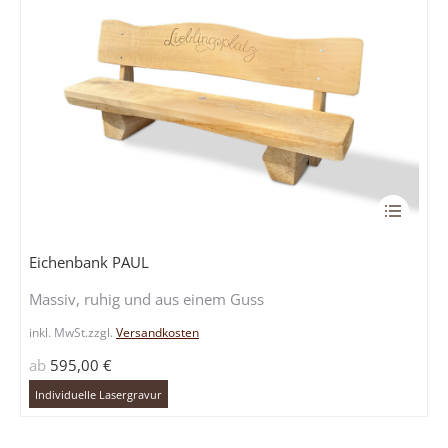
gewählt
werden
Dieses
Produkt
weist
Eichenbank PAUL
mehrere
Massiv, ruhig und aus einem Guss
Variante
auf.
inkl. MwSt.
zzgl.
Versandkosten
Die
ab
595,00
€
Optione
können
Individuelle Lasergravur
auf
der