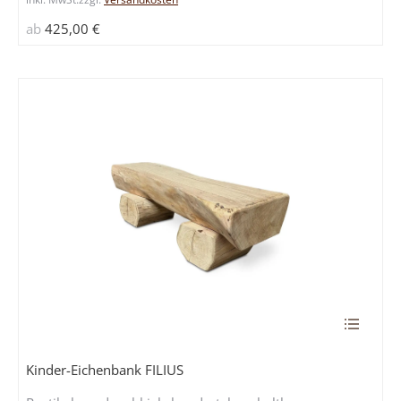
können
ab
425,00
€
auf
der
Produkts
gewählt
werden
Dieses
Produkt
weist
Kinder-Eichenbank FILIUS
mehrere