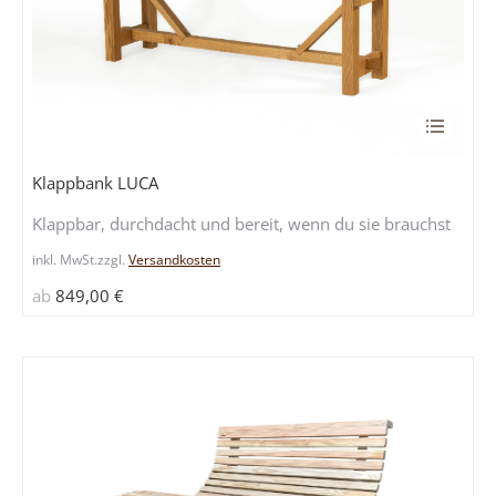
Dieses
Produkt
weist
Klappbank LUCA
mehrere
Klappbar, durchdacht und bereit, wenn du sie brauchst
Variante
auf.
inkl. MwSt.
zzgl.
Versandkosten
Die
ab
849,00
€
Optione
können
auf
der
Produkts
gewählt
werden