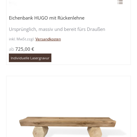
Dieses
Produkt
weist
Eichenbank HUGO mit Rückenlehne
mehrere
Ursprünglich, massiv und bereit fürs Draußen
Variante
auf.
inkl. MwSt.
zzgl.
Versandkosten
Die
ab
725,00
€
Optione
können
Individuelle Lasergravur
auf
der
Produkts
gewählt
werden