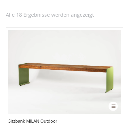
Alle 18 Ergebnisse werden angezeigt
Dieses
Produkt
weist
Sitzbank MILAN Outdoor
mehrere