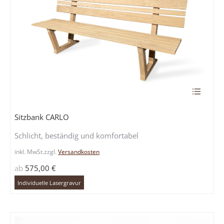
Dieses
Produkt
weist
Sitzbank CARLO
mehrere
Schlicht, beständig und komfortabel
Variante
auf.
inkl. MwSt.
zzgl.
Versandkosten
Die
ab
575,00
€
Optione
können
Individuelle Lasergravur
auf
der
Produkts