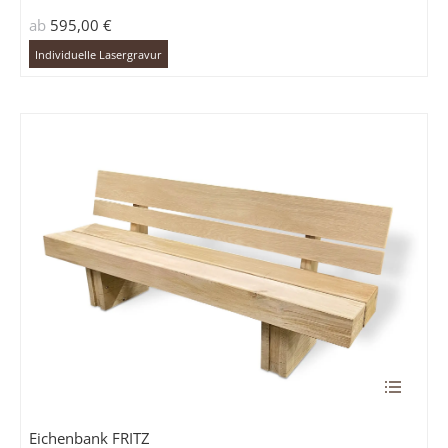
Die
ab
595,00
€
Optione
können
Individuelle Lasergravur
auf
der
Produkts
gewählt
werden
Dieses
Produkt
weist
Eichenbank FRITZ