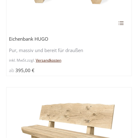
Dieses
Produkt
weist
Eichenbank HUGO
mehrere
Pur, massiv und bereit für draußen
Variante
auf.
inkl. MwSt.
zzgl.
Versandkosten
Die
ab
395,00
€
Optione
können
auf
der
Produkts
gewählt
werden