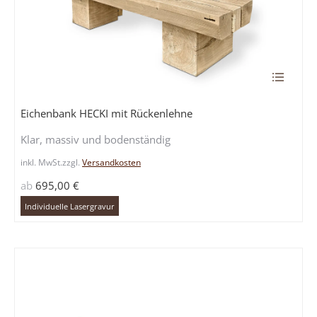
Dieses
Produkt
weist
Eichenbank HECKI mit Rückenlehne
mehrere
Klar, massiv und bodenständig
Variante
auf.
inkl. MwSt.
zzgl.
Versandkosten
Die
ab
695,00
€
Optione
können
Individuelle Lasergravur
auf
der
Produkts
gewählt
werden