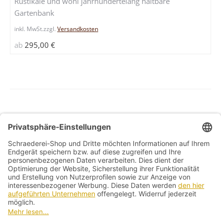
Rustikale und wohl jahrhundertelang haltbare
Variante
Gartenbank
auf.
Die
inkl. MwSt.
zzgl.
Versandkosten
Optione
ab
295,00
€
können
auf
der
Produkts
gewählt
werden
Allg. Geschäftsbedingungen
Widerrufsbelehrung
Datenschutzerklärung
Kontakt
Impressum