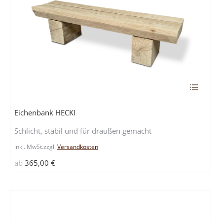
Dieses
Produkt
weist
Eichenbank HECKI
mehrere
Schlicht, stabil und für draußen gemacht
Variante
auf.
inkl. MwSt.
zzgl.
Versandkosten
Die
ab
365,00
€
Optione
können
auf
der
Produkts