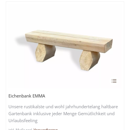
Produkts
gewählt
werden
Dieses
Produkt
weist
Eichenbank EMMA
mehrere
Unsere rustikalste und wohl jahrhundertelang haltbare
Variante
Gartenbank inklusive jeder Menge Gemütlichkeit und
auf.
Urlaubsfeeling
Die
Optione
inkl. MwSt.
zzgl.
Versandkosten