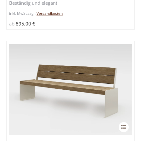
Beständig und elegant
Variante
auf.
inkl. MwSt.
zzgl.
Versandkosten
Die
ab
895,00
€
Optione
können
auf
der
Produkts
gewählt
werden
Dieses
Produkt
weist