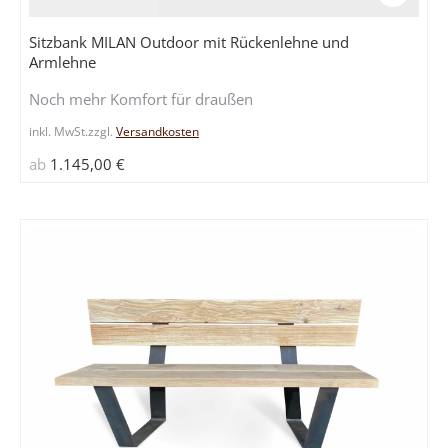
Produkt
weist
Sitzbank MILAN Outdoor mit Rückenlehne und
mehrere
Armlehne
Variante
Noch mehr Komfort für draußen
auf.
Die
inkl. MwSt.
zzgl.
Versandkosten
Optione
ab
1.145,00
€
können
auf
der
Produkts
gewählt
werden