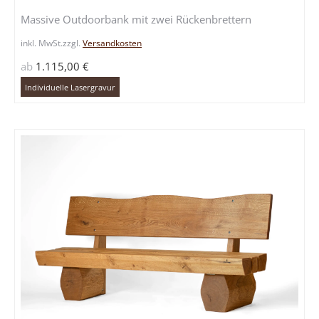
mehrere
Massive Outdoorbank mit zwei Rückenbrettern
Variante
auf.
inkl. MwSt.
zzgl.
Versandkosten
Die
ab
1.115,00
€
Optione
können
Individuelle Lasergravur
auf
der
Produkts
gewählt
werden