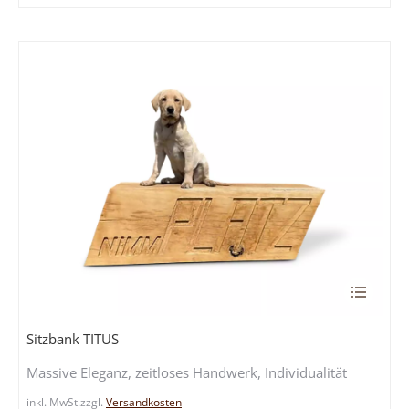
Optione
können
auf
der
Produkts
gewählt
werden
Dieses
Produkt
weist
Sitzbank TITUS
mehrere
Massive Eleganz, zeitloses Handwerk, Individualität
Variante
auf.
inkl. MwSt.
zzgl.
Versandkosten