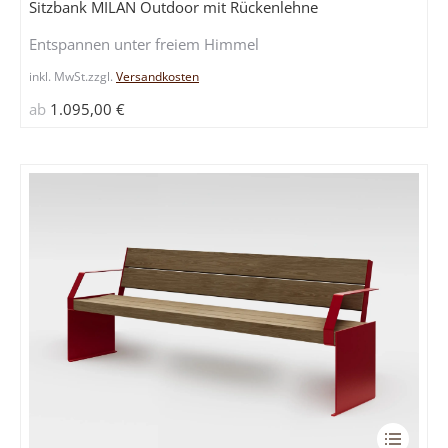
Sitzbank MILAN Outdoor mit Rückenlehne
mehrere
Entspannen unter freiem Himmel
Variante
auf.
inkl. MwSt.
zzgl.
Versandkosten
Die
ab
1.095,00
€
Optione
können
auf
der
Produkts
gewählt
werden
Dieses