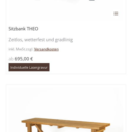
Dieses
Produkt
weist
Sitzbank THEO
mehrere
Zeitlos, wetterfest und gradlinig
Variante
auf.
inkl. MwSt.
zzgl.
Versandkosten
Die
ab
695,00
€
Optione
können
Individuelle Lasergravur
auf
der
Produkts
gewählt
werden