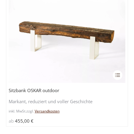
gewählt
werden
Dieses
Produkt
weist
Sitzbank OSKAR outdoor
mehrere
Markant, reduziert und voller Geschichte
Variante
auf.
inkl. MwSt.
zzgl.
Versandkosten
Die
ab
455,00
€
Optione
können