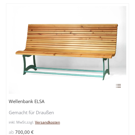
auf
der
Produkts
gewählt
werden
Dieses
Produkt
weist
Wellenbank ELSA
mehrere
Gemacht für Draußen
Variante
auf.
inkl. MwSt.
zzgl.
Versandkosten
Die
ab
700,00
€