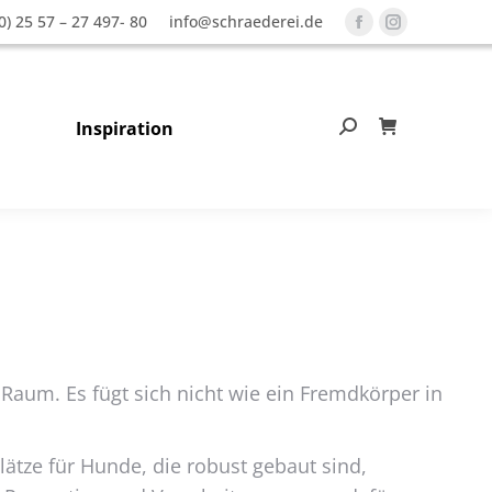
0) 25 57 – 27 497- 80
info@schraederei.de
Facebook
Instagram
page
page
opens
opens
in
in
Inspiration
Search:
0
new
new
window
window
Raum. Es fügt sich nicht wie ein Fremdkörper in
ätze für Hunde, die robust gebaut sind,