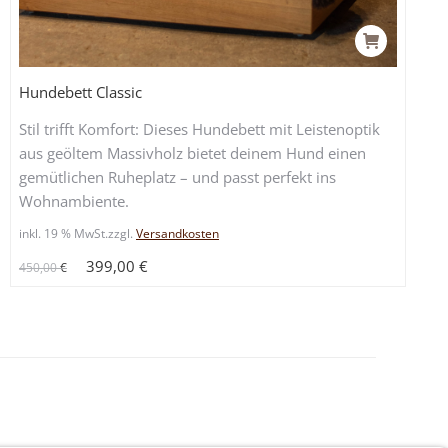
Hundebett Classic
Stil trifft Komfort: Dieses Hundebett mit Leistenoptik
aus geöltem Massivholz bietet deinem Hund einen
gemütlichen Ruheplatz – und passt perfekt ins
Wohnambiente.
inkl. 19 % MwSt.
zzgl.
Versandkosten
Ursprünglicher
Aktueller
399,00
€
450,00
€
Preis
Preis
war:
ist:
450,00 €
399,00 €.