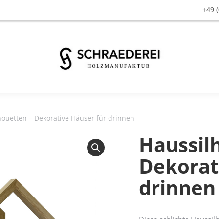
+49 (
houetten – Dekorative Häuser für drinnen
Haussil
Dekorat
drinnen