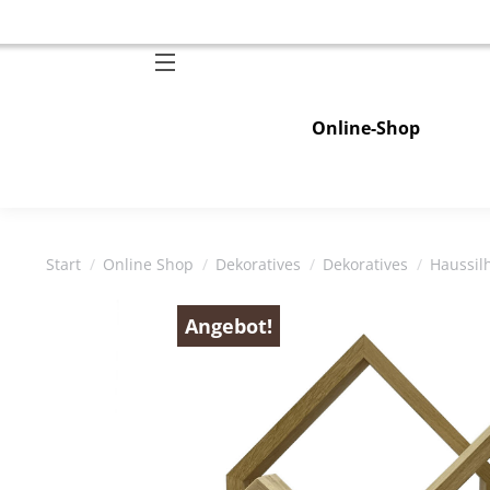
Online-Shop
Sie befinden sich hier:
Start
Online Shop
Dekoratives
Dekoratives
Haussil
Angebot!