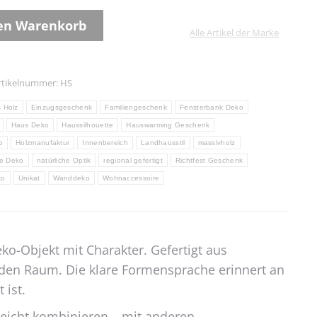
den Warenkorb
Alle Artikel der Marke
rtikelnummer:
HS
 Holz
Einzugsgeschenk
Familiengeschenk
Fensterbank Deko
Haus Deko
Haussilhouette
Hauswarming Geschenk
o
Holzmanufaktur
Innenbereich
Landhausstil
massivholz
e Deko
natürliche Optik
regional gefertigt
Richtfest Geschenk
ko
Unikat
Wanddeko
Wohnaccessoire
o-Objekt mit Charakter. Gefertigt aus
eden Raum. Die klare Formensprache erinnert an
 ist.
 leicht kombinieren – mit anderen