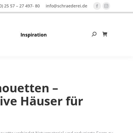
0) 25 57 – 27 497- 80
info@schraederei.de
Facebook
Instagram
page
page
opens
opens
in
in
Inspiration
Search:
0
new
new
window
window
houetten –
ive Häuser für