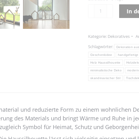
Haussilhouetten
In 
–
Alternative:
Dekorative
Häuser
Kategorie:
Dekoratives
A
für
drinnen
Schlagwörter:
Dekoration aus
Menge
Geschenkidee
handgefertigt
Holz Haussilhouette
Holzdek
minimalistische Deko
modern
skandinavischer Stil
Tischde
material und reduzierte Form zu einem wohnlichen Dek
serung des Materials und bringt Wärme und Ruhe in j
zugleich Symbol für Heimat, Schutz und Geborgenheit
ie Haussilhouette lässt sich vielseitig einsetzen und