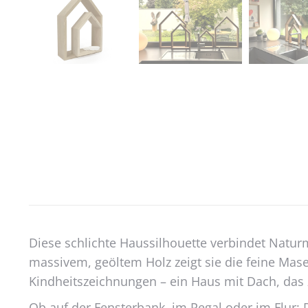
Diese schlichte Haussilhouette verbindet Natur
massivem, geöltem Holz zeigt sie die feine Ma
Kindheitszeichnungen – ein Haus mit Dach, das 
Ob auf der Fensterbank, im Regal oder im Flur: D