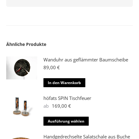
Ähnliche Produkte
Wanduhr aus geflämmter Baumscheibe
89,00
€
In den Warenkorb
höfats SPIN Tischfeuer
ab
169,00
€
Dieses
Ausführung wählen
Produkt
weist
Handgedrechselte Salatschale aus Buche