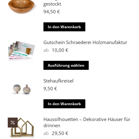
mehrere
gestockt
Varianten
94,50
€
auf.
Die
In den Warenkorb
Optionen
können
Gutschein Schraederei Holzmanufaktur
auf
ab
10,00
€
der
Produktseite
Dieses
Ausführung wählen
gewählt
Produkt
werden
weist
Stehaufkreisel
mehrere
9,50
€
Varianten
auf.
In den Warenkorb
Die
Optionen
Haussilhouetten – Dekorative Häuser für
können
drinnen
auf
ab
29,50
€
der