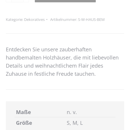
Alternative:
Menge
Kategorie:
Dekoratives
Artikelnummer:
S-W-HAUS-BEM
Entdecken Sie unsere zauberhaften
handbemalten Holzhäuser, die mit liebevollen
Details und weihnachtlichem Flair jedes
Zuhause in festliche Freude tauchen.
Maße
n. v.
Größe
S, M, L