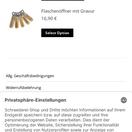
Die
Produkt
Optionen
weist
Flaschenöffner mit Gravur
können
mehrere
16,90
€
auf
Varianten
der
auf.
Select Option
Produktseite
Die
gewählt
Optionen
werden
können
auf
der
Produktseite
Allg. Geschäftsbedingungen
gewählt
werden
Widerrufsbelehrung
Datenschutzerklärung
Kontakt
Impressum