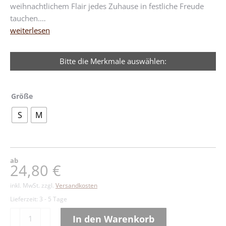
weihnachtlichem Flair jedes Zuhause in festliche Freude
tauchen.…
weiterlesen
Bitte die Merkmale auswählen:
Größe
S
M
ab
24,80
€
inkl. MwSt.
zzgl.
Versandkosten
Lieferzeit:
3 - 5 Tage
Würfelhäuser
In den Warenkorb
bemalt