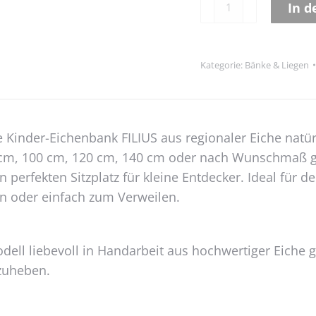
In 
Eichenbank
Alternative:
FILIUS
Menge
Kategorie:
Bänke & Liegen
e Kinder-Eichenbank FILIUS aus regionaler Eiche natü
 cm, 100 cm, 120 cm, 140 cm oder nach Wunschmaß gefe
erfekten Sitzplatz für kleine Entdecker. Ideal für d
en oder einfach zum Verweilen.
ell liebevoll in Handarbeit aus hochwertiger Eiche 
zuheben.