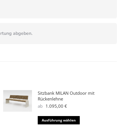
ertung abgeben.
Sitzbank MILAN Outdoor mit
Rückenlehne
ab
1.095,00
€
Dieses
Ausführung wählen
Produkt