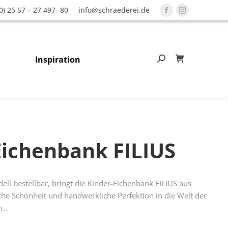
0) 25 57 – 27 497- 80
info@schraederei.de
Facebook
Instagram
page
page
opens
opens
in
in
Inspiration
Search:
0
new
new
window
window
Eichenbank FILIUS
ll bestellbar, bringt die Kinder-Eichenbank FILIUS aus
iche Schönheit und handwerkliche Perfektion in die Welt der
en…