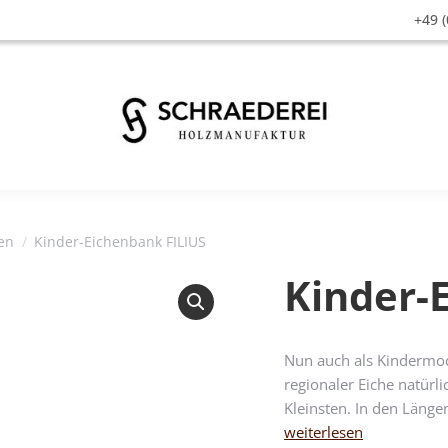
+49 (
en
Kinder-Eichenbank FILIUS
Kinder-
Nun auch als Kindermode
regionaler Eiche natürl
Kleinsten. In den Läng
weiterlesen