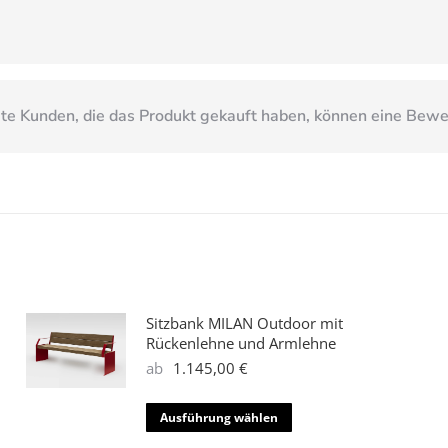
e Kunden, die das Produkt gekauft haben, können eine Bew
Sitzbank MILAN Outdoor mit
Rückenlehne und Armlehne
ab
1.145,00
€
Dieses
Ausführung wählen
Produkt