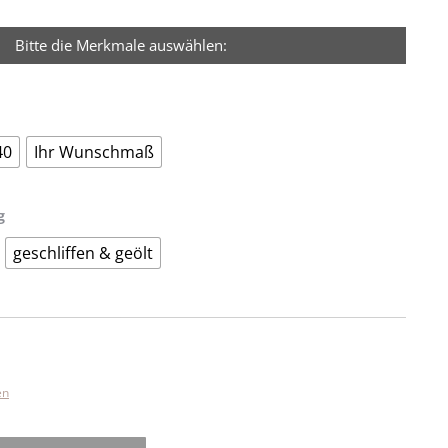
Bitte die Merkmale auswählen:
40
Ihr Wunschmaß
g
geschliffen & geölt
en