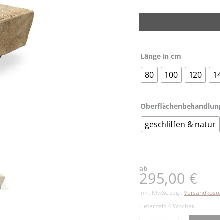
Länge in cm
80
100
120
1
Oberflächenbehandlun
geschliffen & natur
ab
295,00
€
inkl. MwSt.
zzgl.
Versandkost
Lieferzeit:
4 Wochen
Kinder-