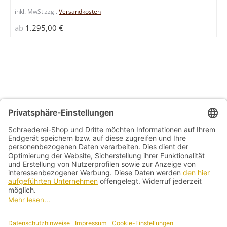
gewählt
inkl. MwSt.
zzgl.
Versandkosten
werden
ab
1.295,00
€
Allg. Geschäftsbedingungen
Widerrufsbelehrung
Datenschutzerklärung
Kontakt
Impressum
Vertrag widerrufen