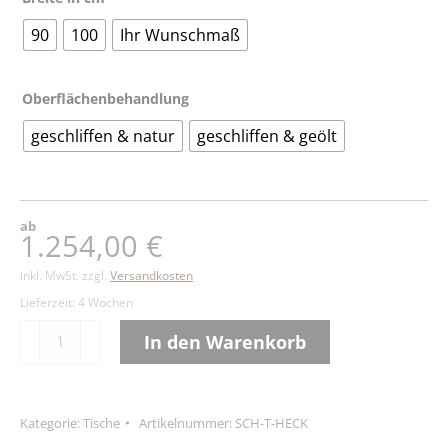
90
100
Ihr Wunschmaß
Oberflächenbehandlung
geschliffen & natur
geschliffen & geölt
ab
1.254,00
€
inkl. MwSt.
zzgl.
Versandkosten
Lieferzeit:
4 Wochen
Tisch
In den Warenkorb
HECKI
Alternative:
Menge
Kategorie:
Tische
Artikelnummer:
SCH-T-HECK