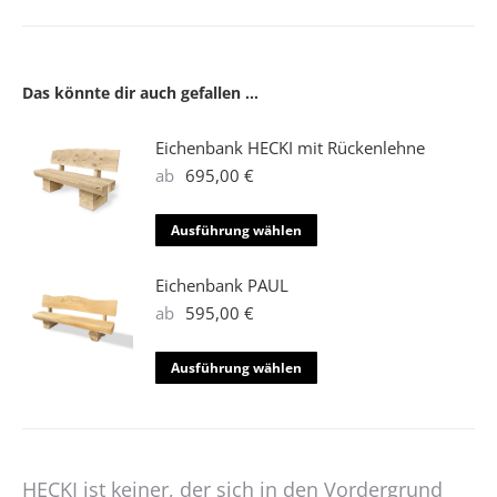
Das könnte dir auch gefallen …
Eichenbank HECKI mit Rückenlehne
ab
695,00
€
Dieses
Ausführung wählen
Produkt
weist
Eichenbank PAUL
mehrere
ab
595,00
€
Varianten
auf.
Dieses
Ausführung wählen
Die
Produkt
Optionen
weist
können
mehrere
auf
Varianten
HECKI ist keiner, der sich in den Vordergrund
der
auf.