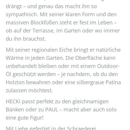
Produktseite
drängt – und genau das macht ihn so
Die
gewählt
Optionen
sympathisch. Mit seiner klaren Form und den
werden
können
massiven Blockfüßen steht er fest im Leben –
auf
ob auf der Terrasse, im Garten oder wo immer
der
du ihn brauchst.
Produktseite
gewählt
Mit seiner regionalen Eiche bringt er natürliche
werden
Wärme in jeden Garten. Die Oberfläche kann
unbehandelt bleiben oder mit einem Outdoor-
Öl geschützt werden – je nachdem, ob du den
Holzton bewahren oder eine silbergraue Patina
zulassen möchtest.
HECKI passt perfekt zu den gleichnamigen
Bänken oder zu PAUL – macht aber auch solo
eine gute Figur!
Mit Liebe gefertigt in der Schraederei