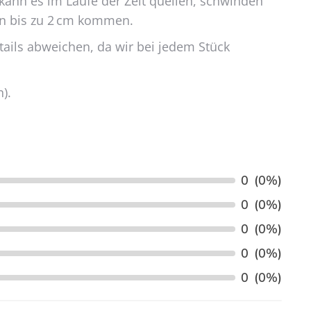
 kann es im Laufe der Zeit quellen, schwinden
on bis zu 2 cm kommen.
etails abweichen, da wir bei jedem Stück
).
0
(0%)
0
(0%)
0
(0%)
0
(0%)
0
(0%)