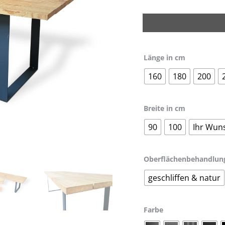
Länge in cm
160
180
200
Breite in cm
90
100
Ihr Wu
Oberflächenbehandlun
geschliffen & natur
Farbe