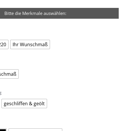
Bitte die Merkmale auswählen:
220
Ihr Wunschmaß
nschmaß
g
geschliffen & geölt