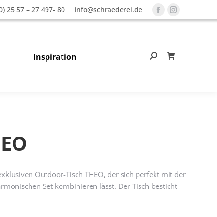
0) 25 57 – 27 497- 80
info@schraederei.de
Facebook
Instagram
page
page
opens
opens
in
in
Inspiration
Search:
0
new
new
window
window
HEO
xklusiven Outdoor-Tisch THEO, der sich perfekt mit der
monischen Set kombinieren lässt. Der Tisch besticht