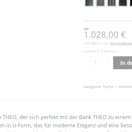
ab
1.028,00
€
inkl. MwSt.
zzgl.
Versandkost
Lieferzeit:
4 Wochen
Tisch
In 
THEO
Alternative:
Menge
Kategorie:
Tische
Artike
 THEO, der sich perfekt mit der Bank THEO zu einem
en in U-Form, das für moderne Eleganz und eine beson