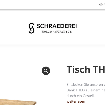
+49 (
Tisch T
Entdecken Sie unseren e
Bank THEO zu einem har
durch ein Gestell…
weiterlesen