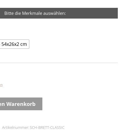
Bitte die Merkmale auswählen:
- 54x26x2 cm
en
den Warenkorb
Artikelnummer:
SCH-BRETT-CLASSIC