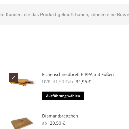
e Kunden, die das Produkt gekauft haben, können eine Bew
Eichenschneidbrett PIPPA mit Füßen
UVP:
41,50
€
ab
34,95
€
Dieses
Ausführung wählen
Produkt
weist
mehrere
Diamantbrettchen
Varianten
ab
20,50
€