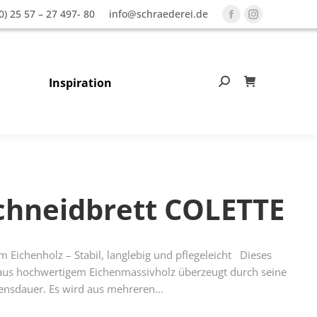
0) 25 57 – 27 497- 80
info@schraederei.de
Facebook
Instagram
page
page
opens
opens
in
in
Inspiration
Search:
0
new
new
window
window
chneidbrett COLETTE
m Eichenholz – Stabil, langlebig und pflegeleicht Dieses
 aus hochwertigem Eichenmassivholz überzeugt durch seine
ebensdauer. Es wird aus mehreren…