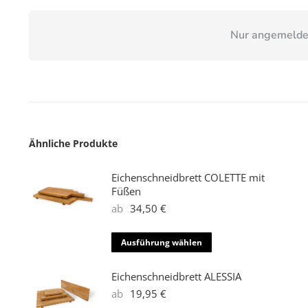
Nur angemeldet
Ähnliche Produkte
Eichenschneidbrett COLETTE mit
Füßen
ab
34,50
€
Dieses
Ausführung wählen
Produkt
weist
Eichenschneidbrett ALESSIA
mehrere
ab
19,95
€
Varianten