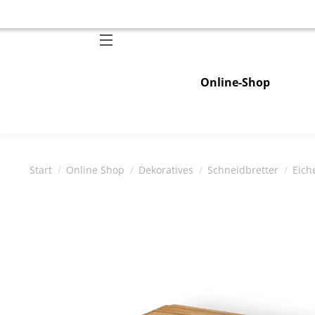
Online-Shop
Sie befinden sich hier:
Start
Online Shop
Dekoratives
Schneidbretter
Eich