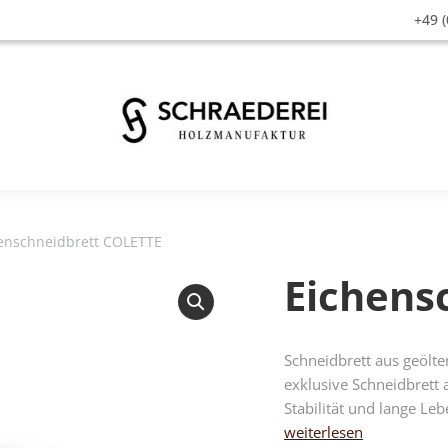
+49 (
enschneidbrett COLETTE
Eichens
Schneidbrett aus geölte
exklusive Schneidbrett
Stabilität und lange L
weiterlesen