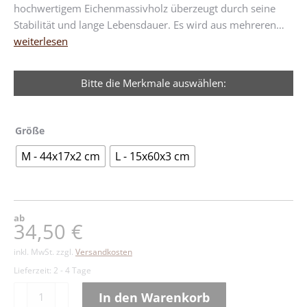
hochwertigem Eichenmassivholz überzeugt durch seine
Stabilität und lange Lebensdauer. Es wird aus mehreren…
weiterlesen
Bitte die Merkmale auswählen:
Größe
M - 44x17x2 cm
L - 15x60x3 cm
ab
34,50
€
inkl. MwSt.
zzgl.
Versandkosten
Lieferzeit:
2 - 4 Tage
Eichenschneidbrett
In den Warenkorb
COLETTE