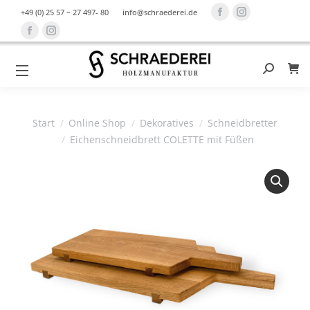
Facebook
Instagram
+49 (0) 25 57 – 27 497- 80
info@schraederei.de
page
page
Facebook
Instagram
opens
opens
page
page
in
in
opens
opens
Search:
0
new
new
in
in
window
window
new
new
Sie befinden sich hier:
window
window
Start
Online Shop
Dekoratives
Schneidbretter
Eichenschneidbrett COLETTE mit Füßen