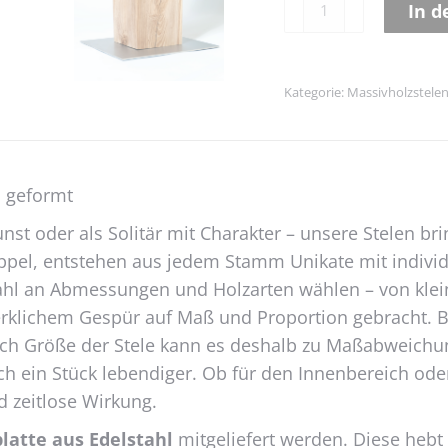
In 
Eiche
Alternative:
Menge
Kategorie:
Massivholzstele
h geformt
nst oder als Solitär mit Charakter – unsere Stelen br
pel, entstehen aus jedem Stamm Unikate mit individ
lzahl an Abmessungen und Holzarten wählen – von kle
rklichem Gespür auf Maß und Proportion gebracht. Bitt
 nach Größe der Stele kann es deshalb zu Maßabweich
ch ein Stück lebendiger. Ob für den Innenbereich o
d zeitlose Wirkung.
latte aus Edelstahl
mitgeliefert werden. Diese hebt