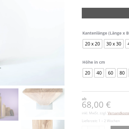
Kantenlänge (Länge x B
20 x 20
30 x 30
Höhe in cm
20
40
60
80
ab
68,00
€
inkl. MwSt.
zzgl.
Versandkost
Lieferzeit:
1 – 2 Wochen
Holzstele