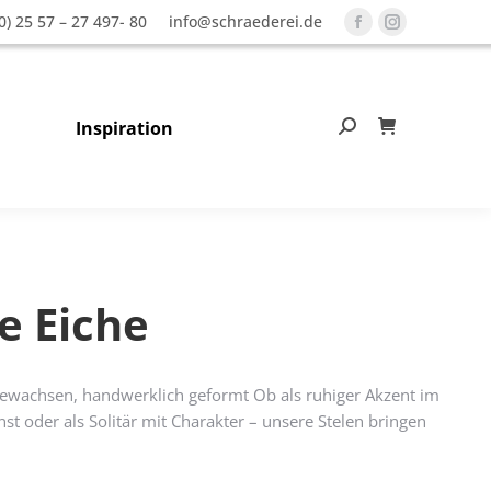
0) 25 57 – 27 497- 80
info@schraederei.de
Facebook
Instagram
page
page
opens
opens
in
in
Inspiration
Search:
0
new
new
window
window
e Eiche
 gewachsen, handwerklich geformt Ob als ruhiger Akzent im
st oder als Solitär mit Charakter – unsere Stelen bringen