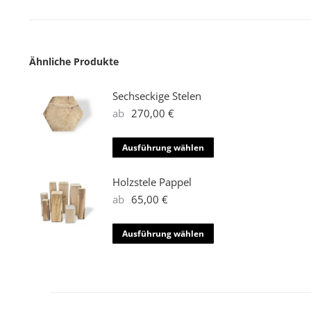
Ähnliche Produkte
Sechseckige Stelen
ab
270,00
€
Dieses
Ausführung wählen
Produkt
weist
Holzstele Pappel
mehrere
ab
65,00
€
Varianten
auf.
Dieses
Ausführung wählen
Die
Produkt
Optionen
weist
können
mehrere
auf
Varianten