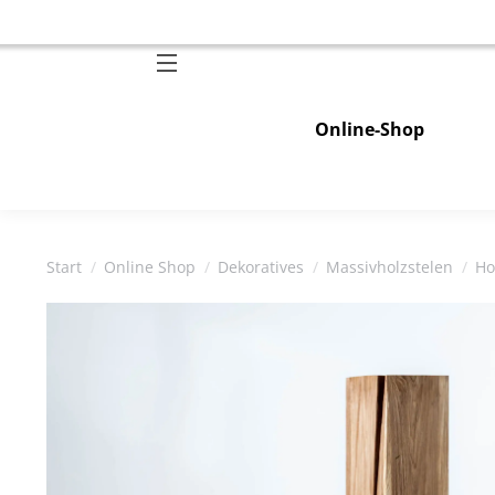
Online-Shop
Sie befinden sich hier:
Start
Online Shop
Dekoratives
Massivholzstelen
Ho