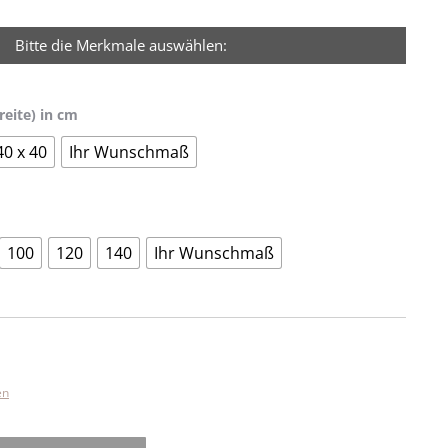
Bitte die Merkmale auswählen:
reite) in cm
40 x 40
Ihr Wunschmaß
100
120
140
Ihr Wunschmaß
en