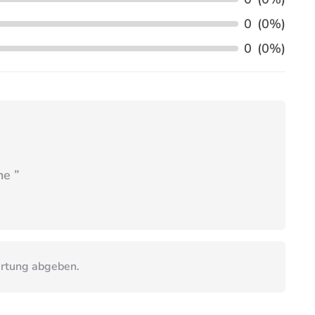
0
(0%)
0
(0%)
he
”
ertung abgeben.