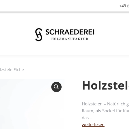
+49 (
lzstele Eiche
Holzstel
Holzstelen – Natürlich
Raum, als Sockel für Kun
das…
weiterlesen