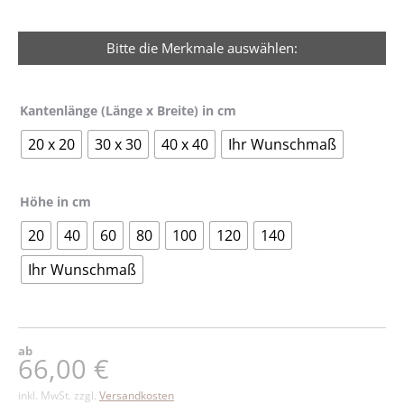
Bitte die Merkmale auswählen:
Kantenlänge (Länge x Breite) in cm
20 x 20
30 x 30
40 x 40
Ihr Wunschmaß
Höhe in cm
20
40
60
80
100
120
140
Ihr Wunschmaß
ab
66,00
€
inkl. MwSt.
zzgl.
Versandkosten