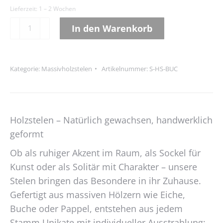
Lieferzeit:
1 – 2 Wochen
Holzstele
In den Warenkorb
Buche
Alternative:
Menge
Kategorie:
Massivholzstelen
Artikelnummer:
S-HS-BUC
Holzstelen – Natürlich gewachsen, handwerklich
geformt
Ob als ruhiger Akzent im Raum, als Sockel für
Kunst oder als Solitär mit Charakter – unsere
Stelen bringen das Besondere in ihr Zuhause.
Gefertigt aus massiven Hölzern wie Eiche,
Buche oder Pappel, entstehen aus jedem
Stamm Unikate mit individueller Ausstrahlung: