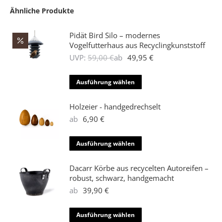
Ähnliche Produkte
Pidät Bird Silo – modernes
Vogelfutterhaus aus Recyclingkunststoff
UVP:
59,00
€
ab
49,95
€
Dieses
Ausführung wählen
Produkt
weist
Holzeier - handgedrechselt
mehrere
ab
6,90
€
Varianten
auf.
Dieses
Ausführung wählen
Die
Produkt
Optionen
weist
Dacarr Körbe aus recycelten Autoreifen –
können
mehrere
robust, schwarz, handgemacht
auf
Varianten
ab
39,90
€
der
auf.
Produktseite
Die
Dieses
Ausführung wählen