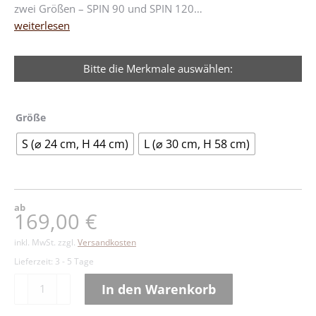
zwei Größen – SPIN 90 und SPIN 120…
weiterlesen
Bitte die Merkmale auswählen:
Größe
S (⌀ 24 cm, H 44 cm)
L (⌀ 30 cm, H 58 cm)
ab
169,00
€
inkl. MwSt.
zzgl.
Versandkosten
Lieferzeit:
3 - 5 Tage
höfats
In den Warenkorb
SPIN
Alternative:
Tischfeuer