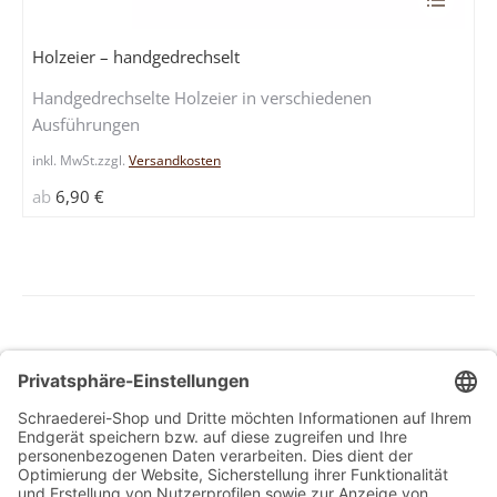
Produkt
weist
Holzeier – handgedrechselt
mehrere
Handgedrechselte Holzeier in verschiedenen
Variante
Ausführungen
auf.
Die
inkl. MwSt.
zzgl.
Versandkosten
Optione
ab
6,90
€
können
auf
der
Produkts
gewählt
werden
Allg. Geschäftsbedingungen
Widerrufsbelehrung
Datenschutzerklärung