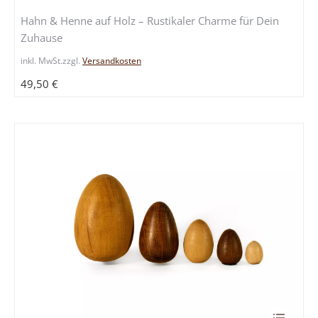
mehrere
Hahn & Henne auf Holz – Rustikaler Charme für Dein
Variante
Zuhause
auf.
Die
inkl. MwSt.
zzgl.
Versandkosten
Optione
49,50
€
können
auf
der
Produkts
gewählt
werden
Dieses