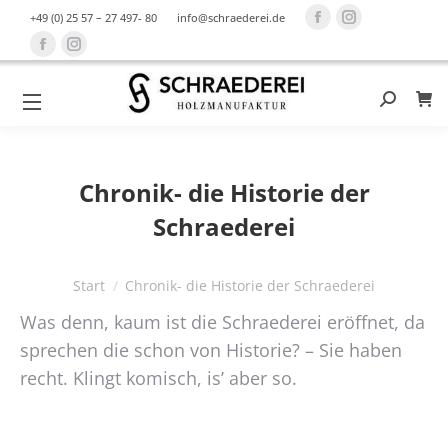
Facebook
Instagram
+49 (0) 25 57 – 27 497- 80
info@schraederei.de
page
page
Facebook
Instagram
opens
opens
page
page
in
in
opens
opens
Search:
0
new
new
in
in
window
window
new
new
window
window
Chronik- die Historie der
Schraederei
Sie befinden sich hier:
Start
Chronik- die Historie der Schraederei
Was denn, kaum ist die Schraederei eröffnet, da
sprechen die schon von Historie? – Sie haben
recht. Klingt komisch, is’ aber so.