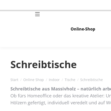
Online-Shop
Schreibtische
Sie befinden sich hier:
Start
Online Shop
Indoor
Tische
Schreibtische
Schreibtische aus Massivholz – natürlich arb
Ob fürs Homeoffice oder das kreative Atelier: 
Hölzern gefertigt, individuell veredelt und auf 