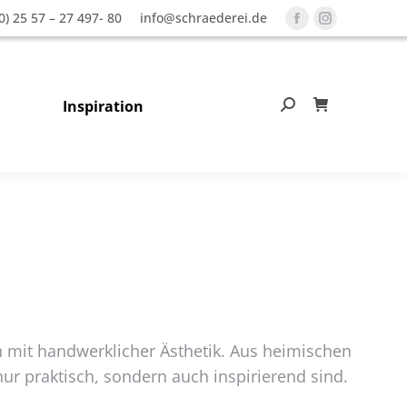
0) 25 57 – 27 497- 80
info@schraederei.de
Facebook
Instagram
page
page
opens
opens
in
in
Inspiration
Search:
0
new
new
window
window
n mit handwerklicher Ästhetik. Aus heimischen
 nur praktisch, sondern auch inspirierend sind.