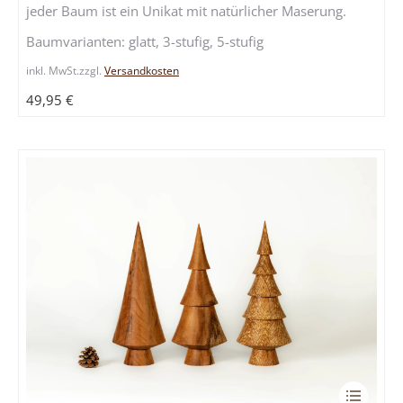
jeder Baum ist ein Unikat mit natürlicher Maserung.
auf.
Die
Baumvarianten: glatt, 3-stufig, 5-stufig
Optione
inkl. MwSt.
zzgl.
Versandkosten
können
auf
49,95
€
der
Produkts
gewählt
werden
Dieses