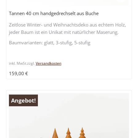
Produkt
weist
Tannen 40 cm handgedrechselt aus Buche
mehrere
Zeitlose Winter- und Weihnachtsdeko aus echtem Holz,
Variante
jeder Baum ist ein Unikat mit natürlicher Maserung.
auf.
Die
Baumvarianten: glatt, 3-stufig, 5-stufig
Optione
können
auf
inkl. MwSt.
zzgl.
Versandkosten
der
159,00
€
Produkts
gewählt
werden
Angebot!