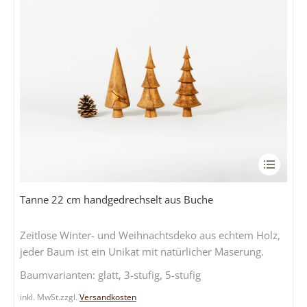
Dieses
Produkt
weist
Tanne 22 cm handgedrechselt aus Buche
mehrere
Variante
Zeitlose Winter- und Weihnachtsdeko aus echtem Holz,
auf.
jeder Baum ist ein Unikat mit natürlicher Maserung.
Die
Baumvarianten: glatt, 3-stufig, 5-stufig
Optione
können
inkl. MwSt.
zzgl.
Versandkosten