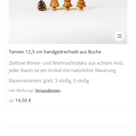
Dieses
Produkt
weist
Tannen 12,5 cm handgedrechselt aus Buche
mehrere
Zeitlose Winter- und Weihnachtsdeko aus echtem Holz,
Variante
jeder Baum ist ein Unikat mit natürlicher Maserung.
auf.
Die
Baumvarianten: glatt, 3-stufig, 5-stufig
Optione
inkl. MwSt.
zzgl.
Versandkosten
können
auf
ab
14,50
€
der
Produkts
gewählt
werden