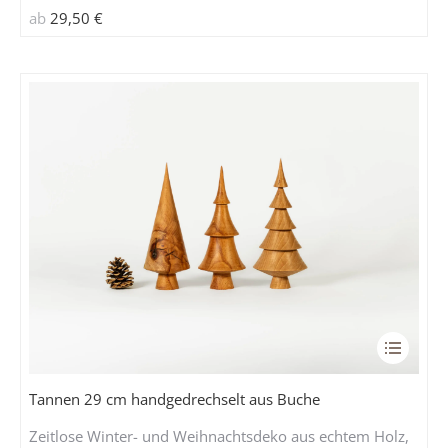
auf
ab
29,50
€
der
Produkts
gewählt
werden
Dieses
Produkt
weist
Tannen 29 cm handgedrechselt aus Buche
mehrere
Zeitlose Winter- und Weihnachtsdeko aus echtem Holz,
Variante