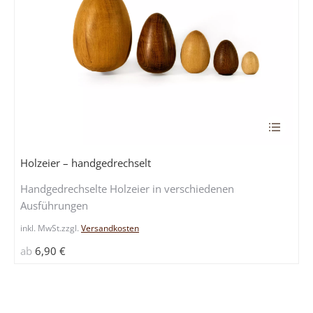
Dieses
Produkt
weist
Holzeier – handgedrechselt
mehrere
Handgedrechselte Holzeier in verschiedenen
Variante
Ausführungen
auf.
Die
inkl. MwSt.
zzgl.
Versandkosten
Optione
ab
6,90
€
können
auf
der
Produkts