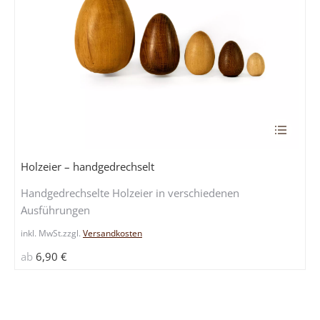
Dieses
Produkt
weist
Holzeier – handgedrechselt
mehrere
Handgedrechselte Holzeier in verschiedenen
Variante
Ausführungen
auf.
Die
inkl. MwSt.
zzgl.
Versandkosten
Optione
ab
6,90
€
können
auf
der
Produkts