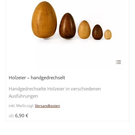
Dieses
Produkt
weist
Holzeier – handgedrechselt
mehrere
Handgedrechselte Holzeier in verschiedenen
Variante
Ausführungen
auf.
Die
inkl. MwSt.
zzgl.
Versandkosten
Optione
ab
6,90
€
können
auf
der