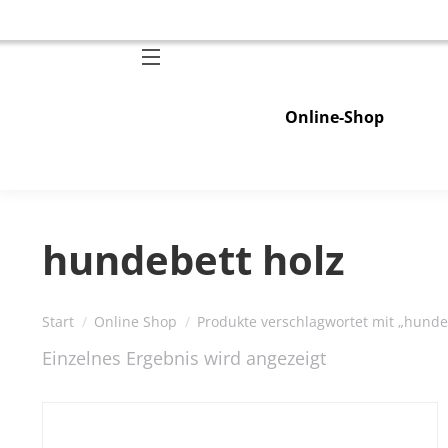
Online-Shop
hundebett holz
Sie befinden sich hier:
Start
Online Shop
Produkte verschlagwortet mit „hunde
Einzelnes Ergebnis wird angezeigt