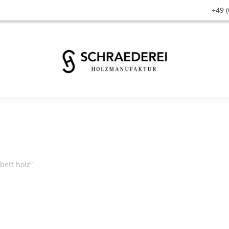
+49 (
bett holz“