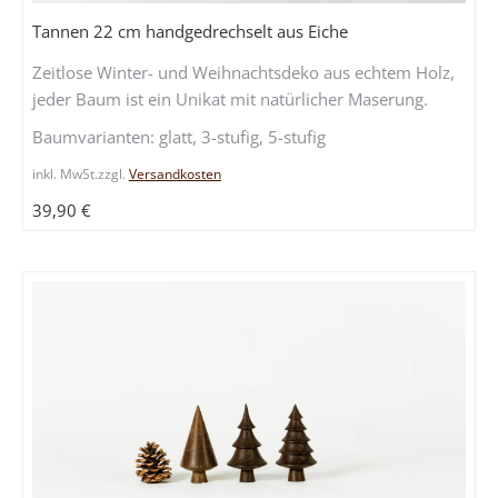
weist
Tannen 22 cm handgedrechselt aus Eiche
mehrere
Zeitlose Winter- und Weihnachtsdeko aus echtem Holz,
Variante
jeder Baum ist ein Unikat mit natürlicher Maserung.
auf.
Die
Baumvarianten: glatt, 3-stufig, 5-stufig
Optione
inkl. MwSt.
zzgl.
Versandkosten
können
auf
39,90
€
der
Produkts
gewählt
werden