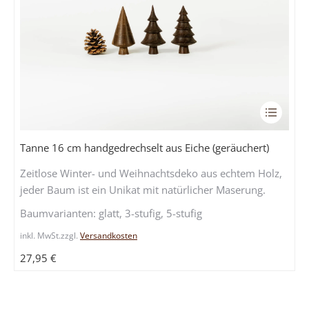
Dieses
Produkt
weist
Tanne 16 cm handgedrechselt aus Eiche (geräuchert)
mehrere
Zeitlose Winter- und Weihnachtsdeko aus echtem Holz,
Variante
jeder Baum ist ein Unikat mit natürlicher Maserung.
auf.
Die
Baumvarianten: glatt, 3-stufig, 5-stufig
Optione
inkl. MwSt.
zzgl.
Versandkosten
können
auf
27,95
€
der
Produkts
gewählt