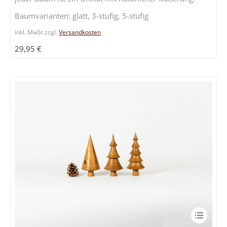
Die
Baumvarianten: glatt, 3-stufig, 5-stufig
Optione
inkl. MwSt.
zzgl.
Versandkosten
können
auf
29,95
€
der
Produkts
gewählt
werden
Dieses
Produkt