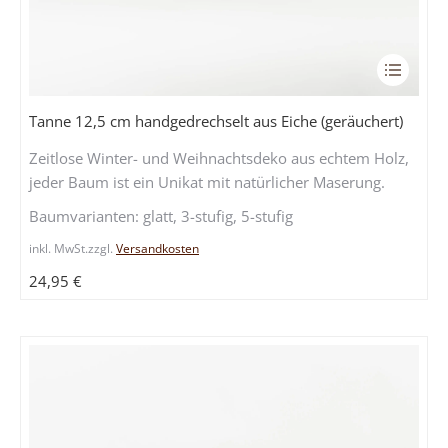
Dieses
Produkt
weist
Tanne 12,5 cm handgedrechselt aus Eiche (geräuchert)
mehrere
Zeitlose Winter- und Weihnachtsdeko aus echtem Holz,
Variante
jeder Baum ist ein Unikat mit natürlicher Maserung.
auf.
Die
Baumvarianten: glatt, 3-stufig, 5-stufig
Optione
inkl. MwSt.
zzgl.
Versandkosten
können
auf
24,95
€
der
Produkts
gewählt
werden