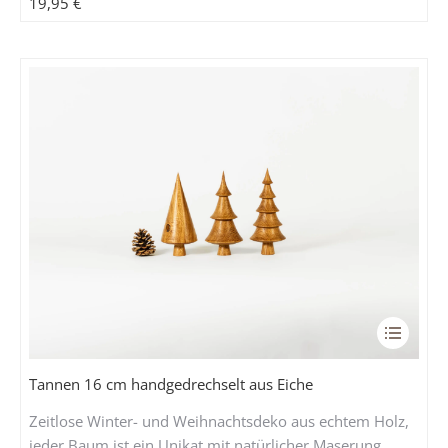
auf
19,95
€
der
Produkts
gewählt
werden
Dieses
Produkt
weist
Tannen 16 cm handgedrechselt aus Eiche
mehrere
Zeitlose Winter- und Weihnachtsdeko aus echtem Holz,
Variante
jeder Baum ist ein Unikat mit natürlicher Maserung.
auf.