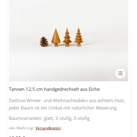
Dieses
Produkt
weist
Tannen 12,5 cm handgedrechselt aus Eiche
mehrere
Zeitlose Winter- und Weihnachtsdeko aus echtem Holz,
Variante
jeder Baum ist ein Unikat mit natürlicher Maserung.
auf.
Die
Baumvarianten: glatt, 3-stufig, 5-stufig
Optione
inkl. MwSt.
zzgl.
Versandkosten
können