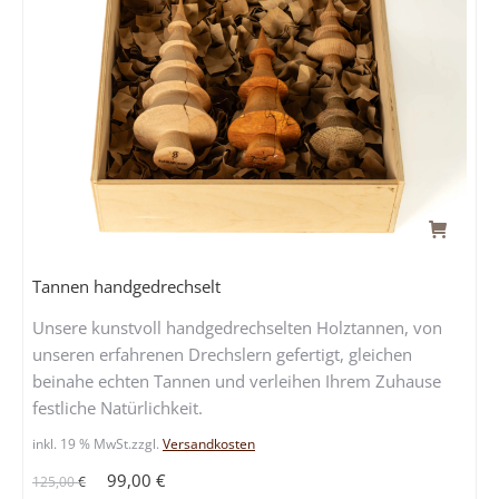
Tannen handgedrechselt
Unsere kunstvoll handgedrechselten Holztannen, von
unseren erfahrenen Drechslern gefertigt, gleichen
beinahe echten Tannen und verleihen Ihrem Zuhause
festliche Natürlichkeit.
inkl. 19 % MwSt.
zzgl.
Versandkosten
Ursprünglicher
Aktueller
99,00
€
125,00
€