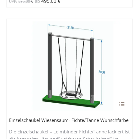
ab
495,00
€
UVP:
535,00
€
gewählt
werden
Dieses
Produkt
weist
Einzelschaukel Wiesensaum- Fichte/Tanne Wunschfarbe
mehrere
Die Einzelschaukel – Leimbinder Fichte/Tanne lackiert ist
Variante
die kompakte Lösung für sicheren Schaukelspaß im