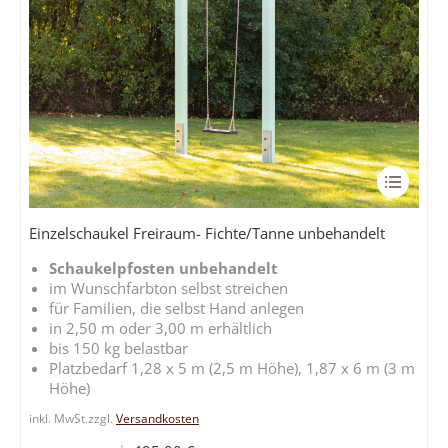
Dieses
Produkt
weist
Einzelschaukel Freiraum- Fichte/Tanne unbehandelt
mehrere
Schaukelpfosten unbehandelt
Variante
im Wunschfarbton selbst streichen
auf.
für Familien, die selbst Hand anlegen
Die
in 2,50 m oder 3,00 m erhältlich
Optione
bis 150 kg belastbar
können
Platzbedarf 1,28 x 5 m (2,5 m Höhe), 1,87 x 6 m (3 m
Höhe)
auf
der
inkl. MwSt.
zzgl.
Versandkosten
Produkts