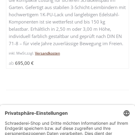
auf.
Garten. Gefertigt aus stabilen 3-Schicht-Leimbindern mit
Die
hochwertigem 1K-PU-Lack und langlebigen Edelstahl-
Optione
Komponenten ist sie wetterfest und bis 150 kg
können
belastbar. Erhältlich in 2,50 m oder 3,00 m Höhe,
auf
individuell farblich gestaltbar und geprüft nach DIN EN
der
71-8 – für viele Jahre zuverlässige Bewegung im Freien.
Produkts
gewählt
inkl. MwSt.
zzgl.
Versandkosten
werden
ab
695,00
€
Allg. Geschäftsbedingungen
Widerrufsbelehrung
Datenschutzerklärung