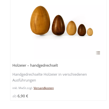
Dieses
Produk
weist
Holzeier – handgedrechselt
mehrer
Handgedrechselte Holzeier in verschiedenen
Varian
Ausführungen
auf.
Die
inkl. MwSt.
zzgl.
Versandkosten
Option
ab
6,90
€
könne
auf