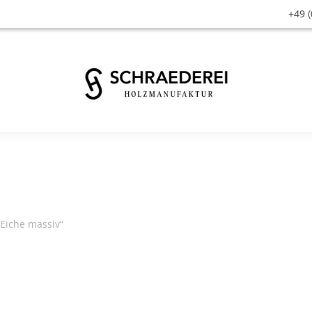
+49 (
 Eiche massiv“