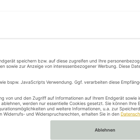
seite
t
n