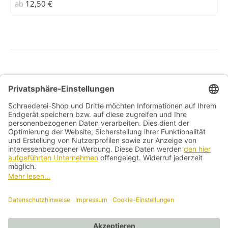
ab
12,50
€
gewählt
werden
Allg. Geschäftsbedingungen
Widerrufsbelehrung
Datenschutzerklärung
Kontakt
Impressum
Vertrag widerrufen