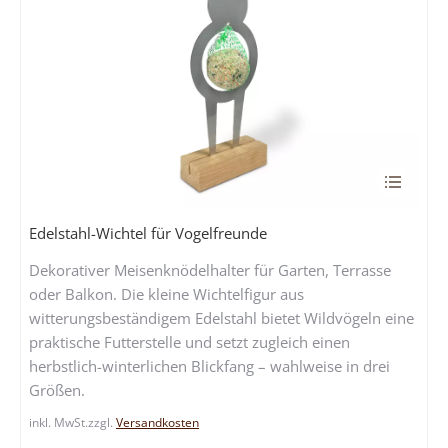
Dieses
Produkt
weist
Edelstahl-Wichtel für Vogelfreunde
mehrere
Dekorativer Meisenknödelhalter für Garten, Terrasse
Variante
oder Balkon. Die kleine Wichtelfigur aus
auf.
witterungsbeständigem Edelstahl bietet Wildvögeln eine
Die
praktische Futterstelle und setzt zugleich einen
Optione
herbstlich-winterlichen Blickfang – wahlweise in drei
können
Größen.
auf
der
inkl. MwSt.
zzgl.
Versandkosten
Produkts