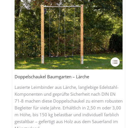
Dieses
Produk
weist
Doppelschaukel Baumgarten – Lärche
mehrer
Lasierte Leimbinder aus Lärche, langlebige Edelstahl-
Varian
Komponenten und geprüfte Sicherheit nach DIN EN
auf.
71-8 machen diese Doppelschaukel zu einem robusten
Die
Begleiter für viele Jahre. Erhältlich in 2,50 m oder 3,00
Option
m Höhe, bis 150 kg belastbar und individuell farblich
könne
gestaltbar – gefertigt aus Holz aus dem Sauerland im
auf