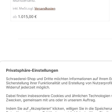
Münsterland.
der
Produkt
inkl. MwSt.
zzgl.
Versandkosten
gewähl
ab
1.015,00
€
werde
Allg. Geschäftsbedingungen
Widerrufsbelehrung
Datenschutzerklärung