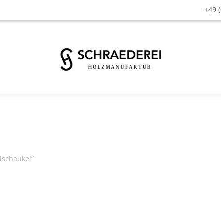
+49 (
lschaukel“