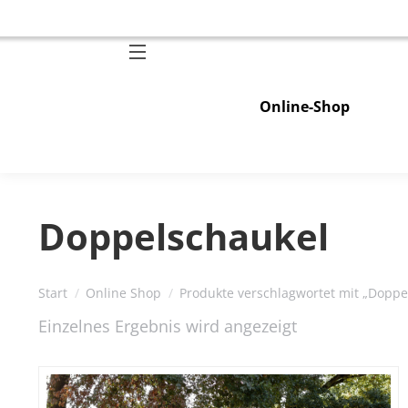
Online-Shop
Doppelschaukel
Sie befinden sich hier:
Start
Online Shop
Produkte verschlagwortet mit „Doppe
Einzelnes Ergebnis wird angezeigt