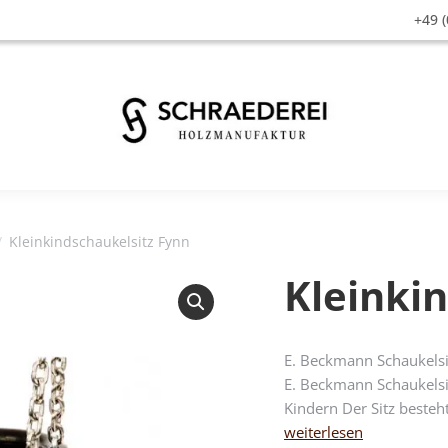
+49 (
Kleinkindschaukelsitz Fynn
Kleinki
E. Beckmann Schaukelsit
E. Beckmann Schaukelsi
Kindern Der Sitz besteh
weiterlesen