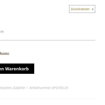
Zurücksetzen
 cm
dkosten
den Warenkorb
ielsystem
,
Zubehör
Artikelnummer:
SPG-KSS-25