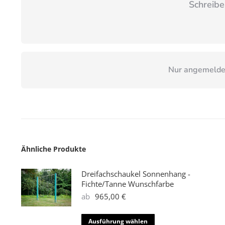
Schreibe
Nur angemeldet
Ähnliche Produkte
Dreifachschaukel Sonnenhang -
Fichte/Tanne Wunschfarbe
ab
965,00
€
Dieses
Ausführung wählen