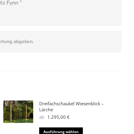
itz Fynn
”
ertung abgeben.
Dreifachschaukel Wiesenblick –
Lärche
ab
1.295,00
€
Dieses
Ausführung wählen