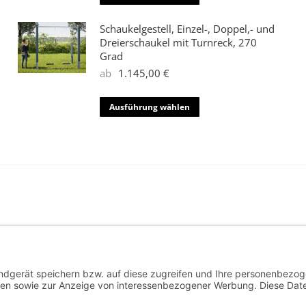
Produkt
weist
Schaukelgestell, Einzel-, Doppel,- und
mehrere
Dreierschaukel mit Turnreck, 270
Grad
Varianten
ab
1.145,00
€
auf.
Die
Dieses
Optionen
Ausführung wählen
Produkt
können
weist
auf
mehrere
der
Varianten
Produktseite
auf.
gewählt
Die
werden
Optionen
können
auf
der
Produktseite
gewählt