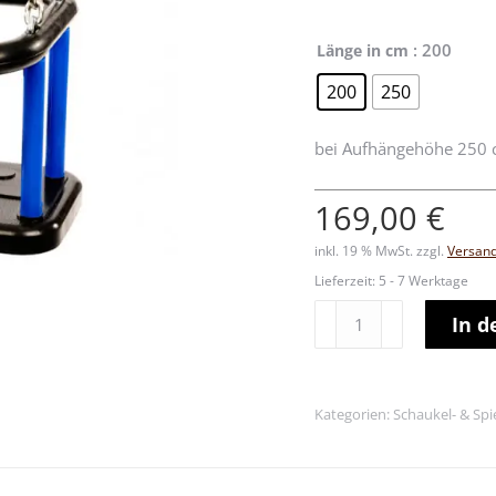
: 200
Länge in cm
200
250
bei Aufhängehöhe 250
169,00
€
inkl. 19 % MwSt.
zzgl.
Versan
Lieferzeit:
5 - 7 Werktage
Kleinkindschaukelsitz
In 
Fynn
Alternative:
Menge
Kategorien:
Schaukel- & Sp