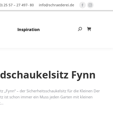
0) 25 57 – 27 497- 80
info@schraederei.de
Facebook
Instagram
page
page
opens
opens
in
in
Inspiration
Search:
0
new
new
window
window
ndschaukelsitz Fynn
z „Fynn“ – der Sicherheitsschaukelsitz für die Kleinen Der
tz ist schon immer ein Muss jeden Garten mit kleinen
t…