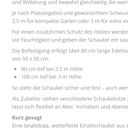
und Witterung und bewahrt gleichzeitig die warm
Produktseite
gewählt
Je nach Platzangebot und gewünschtem Schwun
werden
2,5 m für kompakte Gärten oder 3 m für extra vi
Für einen zusätzlichen Schutz des Holzes werden
vor Feuchtigkeit und geben der Schaukel ein sau
Die Befestigung erfolgt über 80 cm lange Edels
von 50 x 50 cm:
80 cm tief bei 2,5 m Höhe
100 cm tief bei 3 m Höhe
So steht die Schaukel sicher und fest – auch w
Als Zubehör stehen verschiedene Schaukelsitze z
lässt sich flexibel an Alter, Vorlieben und Aben
Kurz gesagt
Eine langlebige, wetterfeste Einzelschaukel aus