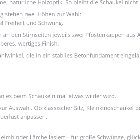
e, natürliche Holzoptik. So bleibt die Schaukel nicht
der
Produktseite
g stehen zwei Höhen zur Wahl:
gewählt
el Freiheit und Schwung.
werden
 an den Stirnseiten jeweils zwei Pfostenkappen aus A
beres, wertiges Finish.
tahlwinkel, die in ein stabiles Betonfundament eing
enn es beim Schaukeln mal etwas wilder wird.
ur Auswahl. Ob klassischer Sitz, Kleinkindschaukel o
teuerlust anpassen.
 Leimbinder Lärche lasiert – für große Schwünge, glüc