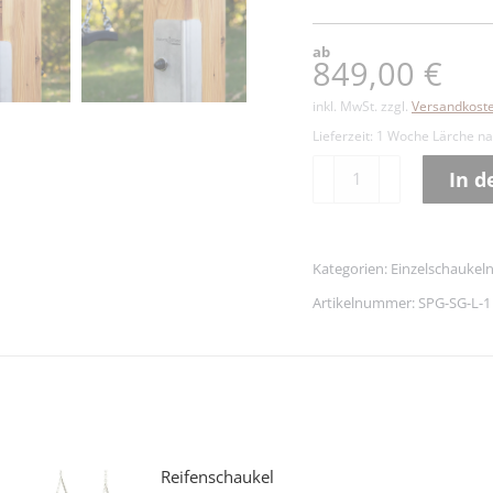
ab
849,00
€
inkl. MwSt.
zzgl.
Versandkost
Lieferzeit:
1 Woche Lärche nat
Einzelschaukel
In 
Lichtung
Alternative:
–
Lärche
Kategorien:
Einzelschaukel
Menge
Artikelnummer:
SPG-SG-L-1
Reifenschaukel