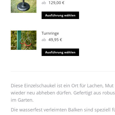
ab
129,00
€
Dieses
Ausführung wählen
Produkt
weist
mehrere
Turnringe
Varianten
ab
49,95
€
auf.
Die
Dieses
Ausführung wählen
Optionen
Produkt
können
weist
auf
mehrere
der
Varianten
Produktseite
auf.
Diese Einzelschaukel ist ein Ort für Lachen, M
gewählt
Die
wieder neu abheben dürfen. Gefertigt aus robuste
werden
Optionen
im Garten.
können
auf
Die wasserfest verleimten Balken sind speziell
der