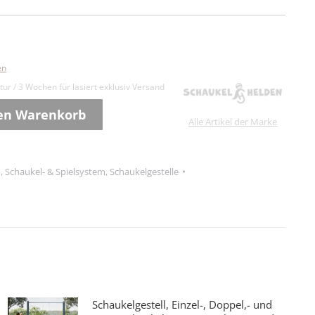
en
ur / 3 Wochen für lasiert exklusiv Versand
den Warenkorb
Alle Artikel der Marke
n
,
Schaukel- & Spielsystem
,
Schaukelgestelle
Schaukelgestell, Einzel-, Doppel,- und