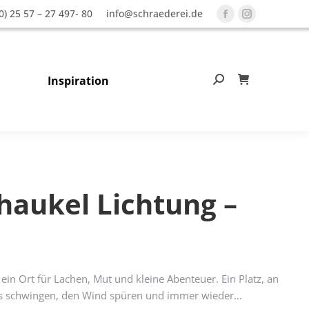
0) 25 57 – 27 497- 80
info@schraederei.de
Facebook
Instagram
page
page
opens
opens
in
in
Inspiration
Search:
0
new
new
window
window
haukel Lichtung –
 ein Ort für Lachen, Mut und kleine Abenteuer. Ein Platz, an
s schwingen, den Wind spüren und immer wieder…