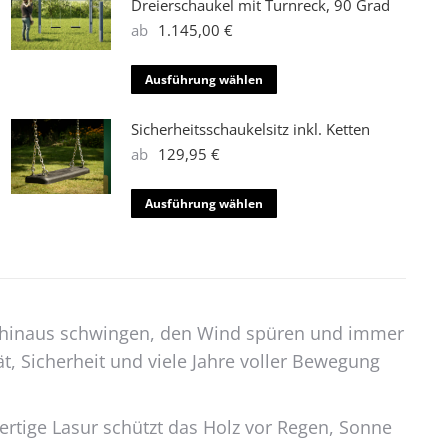
Dreierschaukel mit Turnreck, 90 Grad
ab
1.145,00
€
Dieses
Ausführung wählen
Produkt
weist
Sicherheitsschaukelsitz inkl. Ketten
mehrere
ab
129,95
€
Varianten
auf.
Dieses
Ausführung wählen
Die
Produkt
Optionen
weist
können
mehrere
auf
Varianten
der
auf.
och hinaus schwingen, den Wind spüren und immer
Produktseite
Die
ät, Sicherheit und viele Jahre voller Bewegung
gewählt
Optionen
werden
können
auf
ertige Lasur schützt das Holz vor Regen, Sonne
der