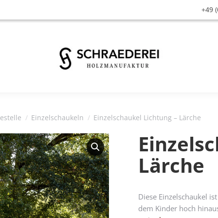
+49 (
estelle
Einzelschaukeln
Einzelschaukel Lichtung – Lärche
Einzelsc
Lärche
Diese Einzelschaukel ist
dem Kinder hoch hinau