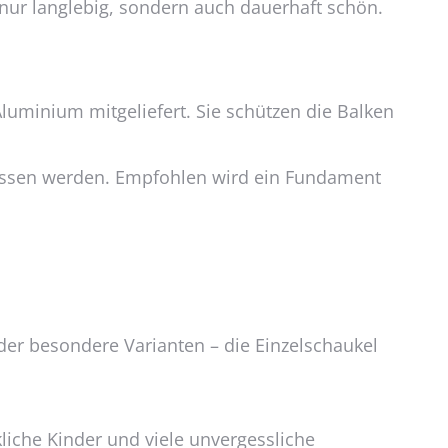
 nur langlebig, sondern auch dauerhaft schön.
Produktseite
gewählt
werden
luminium mitgeliefert. Sie schützen die Balken
elassen werden. Empfohlen wird ein Fundament
der besondere Varianten – die Einzelschaukel
kliche Kinder und viele unvergessliche