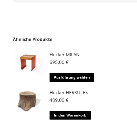
Ähnliche Produkte
Hocker MILAN
695,00
€
Dieses
Ausführung wählen
Produkt
weist
Hocker HERKULES
mehrere
489,00
€
Varianten
auf.
In den Warenkorb
Die
Optionen
können