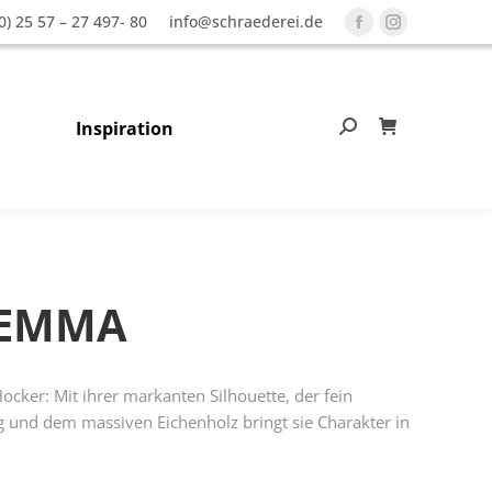
0) 25 57 – 27 497- 80
info@schraederei.de
Facebook
Instagram
page
page
opens
opens
in
in
Inspiration
Search:
0
new
new
window
window
 EMMA
ocker: Mit ihrer markanten Silhouette, der fein
g und dem massiven Eichenholz bringt sie Charakter in