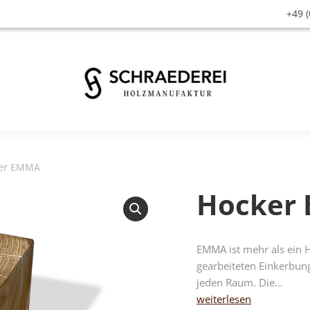
+49 (
er EMMA
Hocker
EMMA ist mehr als ein H
gearbeiteten Einkerbun
jeden Raum. Die…
weiterlesen