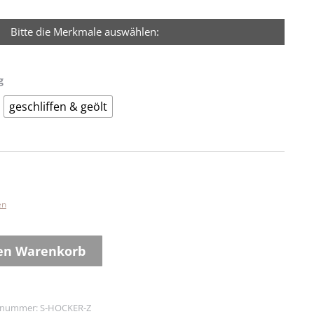
Bitte die Merkmale auswählen:
g
geschliffen & geölt
en
den Warenkorb
elnummer:
S-HOCKER-Z