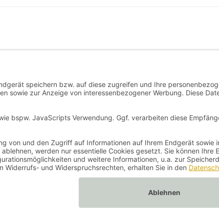
auf
der
Produktseite
gewählt
werden