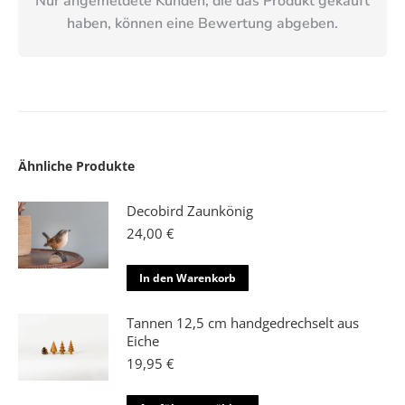
Nur angemeldete Kunden, die das Produkt gekauft
haben, können eine Bewertung abgeben.
Ähnliche Produkte
Decobird Zaunkönig
24,00
€
In den Warenkorb
Tannen 12,5 cm handgedrechselt aus
Eiche
19,95
€
Dieses