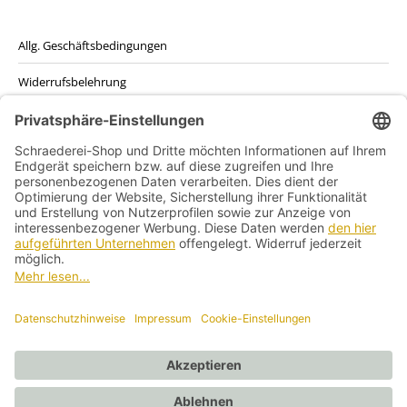
der
auf.
Produktseite
Die
Allg. Geschäftsbedingungen
gewählt
Optionen
werden
Widerrufsbelehrung
können
auf
Datenschutzerklärung
der
Produktseite
Kontakt
gewählt
werden
Impressum
Vertrag widerrufen