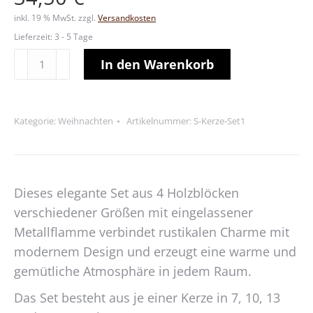
inkl. 19 % MwSt.
zzgl.
Versandkosten
Lieferzeit:
3 - 5 Tage
Holzkerzen-
Alternative:
In den Warenkorb
Set
Menge
Kategorie:
Weihnachten
Artikelnummer:
S-Kerze-Set1
Dieses elegante Set aus 4 Holzblöcken
verschiedener Größen mit eingelassener
Metallflamme verbindet rustikalen Charme mit
modernem Design und erzeugt eine warme und
gemütliche Atmosphäre in jedem Raum.
Das Set besteht aus je einer Kerze in 7, 10, 13