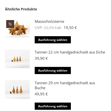
Ähnliche Produkte
Massivholzsterne
UVP:
22,50
€
ab
19,50
€
Dieses
Ausführung wählen
Produkt
weist
Tannen 22 cm handgedrechselt aus Eiche
mehrere
39,90
€
Varianten
auf.
Dieses
Ausführung wählen
Die
Produkt
Optionen
weist
Tannen 29 cm handgedrechselt aus
können
mehrere
Buche
auf
Varianten
49,95
€
der
auf.
Produktseite
Die
Dieses
Ausführung wählen
gewählt