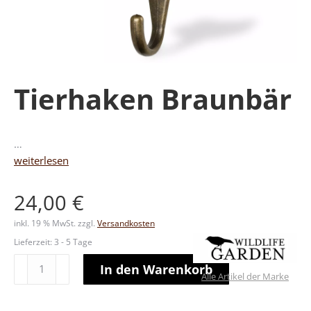
Tierhaken Braunbär
…
weiterlesen
24,00
€
inkl. 19 % MwSt.
zzgl.
Versandkosten
Lieferzeit:
3 - 5 Tage
Tierhaken
Alternative:
In den Warenkorb
Alle Artikel der Marke
Braunbär
Menge